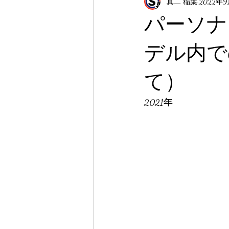
真二 稲葉
2022年
パーソナ
デル内で
て）
2021年